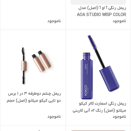
Definicils High Definition
Mascara
ریمل رنگی آ او آ (اصل) مدل
AOA STUDIO WISP COLOR
ناموجود
ناموجود
MASCARA
ریمل چشم دوطرفه 3 در 1 برس
دو تایی کیکو میلانو (اصل) حجم
ریمل رنگی اسمارت کالر کیکو
دهنده بلند کننده فرکننده kiko
میلانو (اصل) رنگ ۰۲ آبی کاربنی
milano blossoming beauty 3-
ناموجود
ناموجود
مدل Kiko milano smart color
in-1 mascara
mascara electric blue 02