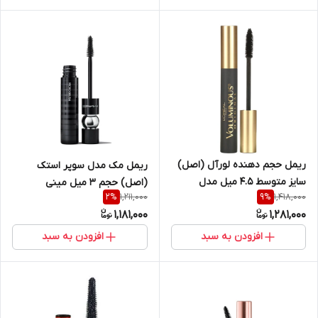
ریمل حجم دهنده لورآل (اصل)
ریمل مک مدل سوپر استک
سایز متوسط ۴.۵ میل مدل
(اصل) حجم ۳ میل مینی
1,211,000
1,418,000
2
%
9
%
Loreal paris Voluminous,
MACMac Superstack
1,181,000
1,281,000
Original Mascara, 310
Mascara
Blackest Black
افزودن به سبد
افزودن به سبد