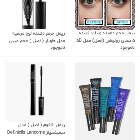
ریمل حجم دهنده و بلند کننده
ریمل حجم دهنده لورا مرسیه
۵ بعدی رولوشن (اصل) مدل 5D
مدل خاویار ( اصل ) حجم مینی
ناموجود
ناموجود
Lash Pow حجم ۱۲.۲ میل
۳ میل LAURA MERCIER
Makeup Revolution 5D Lash
CAVIAR VOLUME
Pow Mascara 12.2ml Super
Black
ریمل لانکوم ( اصل ) مدل
دیفینسیلز Definicils Lancome