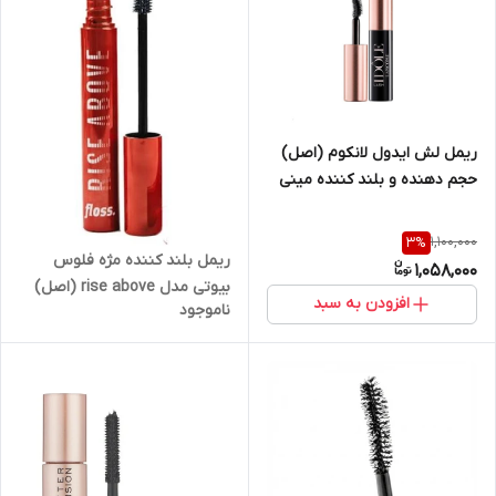
ریمل لش ایدول لانکوم (اصل)
حجم دهنده و بلند کننده مینی
سایز مدل Lancôme Lash Idôle
Lash Lifting & Volumizing
1,100,000
3
%
Mascara mini
ریمل بلند کننده مژه فلوس
1,058,000
بیوتی مدل rise above (اصل)
افزودن به سبد
ناموجود