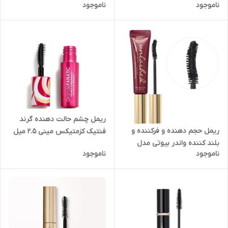
ناموجود
ناموجود
۲میل (اصل)
ریمل چشم حالت دهنده گرند
ریمل حجم دهنده و فرکننده و
فنتیک کزمتیکس مینی ۲.۵ میل
بلند کننده واندر بیوتی مدل
(اصل) مدل GRANDE FANATIC
ناموجود
ناموجود
unlashed فولسایز ۹گرمی مدل
Styling eye mascara
Wander beauty Unlashed
COSMETICS
Volume & Curl Mascara 9g