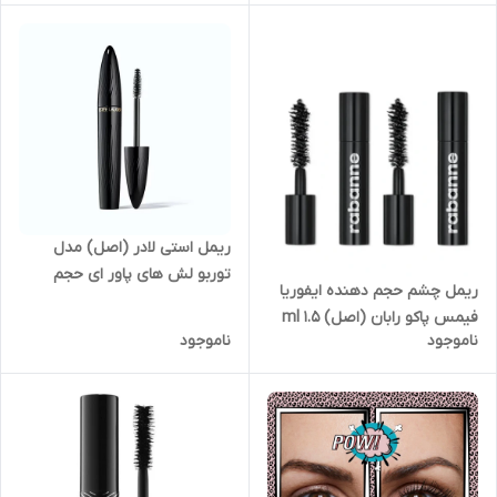
Booster Xl Enhancing Lash
Primer
ریمل استی لادر (اصل) مدل
توربو لش های پاور ای حجم
ریمل چشم حجم دهنده ایفوریا
۸گرمی فولسایز estee lauder
فیمس پاکو رابان (اصل) 1.5 ml
turbo lash High powered
ناموجود
ناموجود
Eyephoria Famous voluming
eyes full size 8g
eye mascara Paco Rabanne