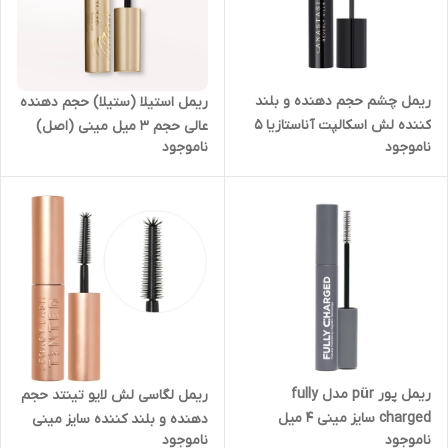
ریمل چشم حجم دهنده و بلند
ریمل استیلا (ستیلا) حجم دهنده
کننده لش اسکالپت آناستازیا ۵
عالی حجم ۳ میل مینی (اصل)
ناموجود
ناموجود
میل (اصل) مدل
مدل Stila HUGE Extreme
LASH Mascara 3ml
ریمل پور pür مدل fully
ریمل لگاسی لش لایو تینتد حجم
charged سایز مینی ۴ میل
دهنده و بلند کننده سایز مینی
ناموجود
ناموجود
(اصل)
۴میل (اصل) مدل LEGACY