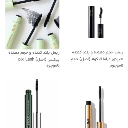
ریمل حجم دهنده و بلند کننده
ریمل بلند کننده و حجم دهنده
هیپنوز دراما لانکوم (اصل) حجم
پیکسی (اصل) pixi Lash
ناموجود
ناموجود
2ML Lancome Hypnose
Booster lifting Mascara
Drama Mascara
Blackest black 7g