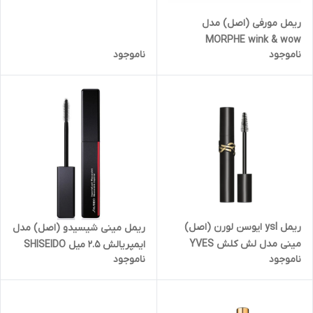
CHARLOTTE TILBURY pillow
talk maskara 1.5 ml mini size
ریمل مورفی (اصل) مدل
MORPHE wink & wow
ناموجود
ناموجود
nourishing mascara
ریمل ysl ایوسن لورن (اصل)
ریمل مینی شیسیدو (اصل) مدل
مینی مدل لش کلش YVES
ایمپریالش ۲.۵ میل SHISEIDO
ناموجود
ناموجود
SAINT LAURENT lash clash
empriallash mascara
2ml