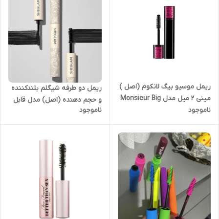
ریمل موسیو بیگ لانکوم (اصل )
ریمل دو طرفه شیگلم بلندکننده
مینی ۲ میل مدل Monsieur Big
و حجم دهنده (اصل) مدل قابل
ناموجود
ناموجود
2ML Lancôme Monsieur Big
شستشو با آب ALL-IN-ONE
Volumizing Mascara
VOLUME & LENGTH
MASCARA-WASHABLE BLACK