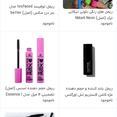
ریمل توفیسد toofaced مدل
ریمل های رنگی نئونی تیکاتی
بتر دن سکس (اصل) better
ترک (اصل) tikkati Neon
than sex سایز مسافرتی 4 گرمی
ناموجود
ناموجود
colored mascara
FACED BETTER THAN SIX
MASCARA Travel Size
ریمل حجم دهنده اسنس (اصل)
ریمل بلند کننده و حجم دهنده
تضمینی ۱۲ میل مدل Essence I
مژه کاشن اکستریم لش اورگلس
ناموجود
ناموجود
Love Extreme Crazy Volume
(اصل) Hourglass Caution
Mascara
Extreme Lash Mascara