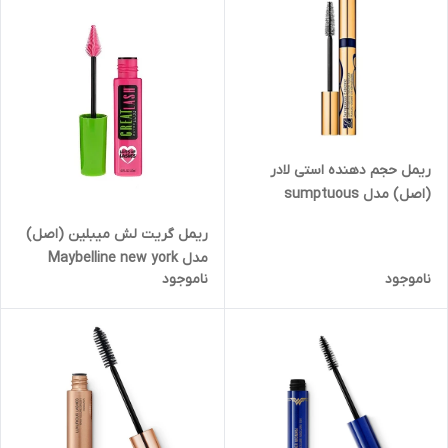
ریمل حجم دهنده استی لادر
(اصل) مدل sumptuous
extreme در دو حجم مینی ۲.۸
ریمل گریت لش میبلین (اصل)
گرمی و فولسایز
مدل Maybelline new york
ناموجود
ناموجود
great lash mascara حجم ۱۳
میل