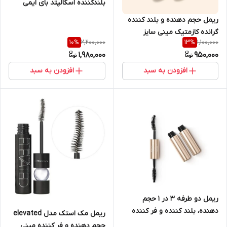
بلندکننده اسکالپتد بای ایمی
مدل My Mascara فولسایز ۱۲.۵
ریمل حجم دهنده و بلند کننده
میل
گرانده کازمتیک مینی سایز
2,200,000
1,100,000
10
%
13
%
1,980,000
950,000
افزودن به سبد
افزودن به سبد
ریمل دو طرفه ۳ در ۱ حجم
دهنده، بلند کننده و فر کننده
ریمل مک استک مدل elevated
کیکو میلانو با ماندگاری ۱۲ ساعته
حجم دهنده و فر کننده مینی