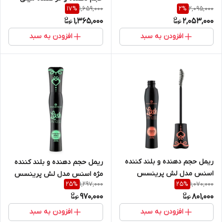
(اصل) سایز فولسایز
1,659,000
2,095,000
17
%
2
%
۳میل (اصل)
1,365,000
2,053,000
افزودن به سبد
افزودن به سبد
ریمل حجم دهنده و بلند کننده
ریمل حجم دهنده و بلند کننده
اسنس مدل لش پرینسس
مژه اسنس مدل لش پرینسس
1,297,000
1,070,000
25
%
25
%
نارنجی (اصل)حجم ۱۲ میل مدل
سبز حجم 12ML (اصل) تضمینی
970,000
801,000
Essence lash princess
مدل Essence Lash Princess
mascara – Orange 12ml
False Lash Effect Mascara
افزودن به سبد
افزودن به سبد