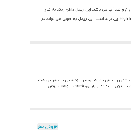
 بادوام و ضد آب می باشد. این ریمل دارای رنگدانه های
بسیار غنی و مشکی بوده و مژه ها را ضخیم و زیباتر جلوه می دهد. ریمل ضد آب Clinique's High Impact نسخه ضد آب ریمل High Impact این برند است. این ریمل به خوبی می تواند در
یرایی نگاه شما خواهند داشت.
ریمل High Impact
 توسط چشم پزشک تست شده است. از این رو برای چشم
دن و لک شدن و ریزش مقاوم بوده و مژه هایی با ظاهر پرپشت
واتر پروف کلینیک بدون استفاده از پارابن، فتالات، سولفات، روغن
افزودن نظر