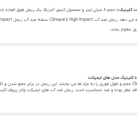
اصل
ت کلینیک
با حجم 8 میلی لیتر و محصول کشور آمریکا، یک ریمل فوق العاده
ز مقاوم بماند.
High
می روند. این محصولات تاثیر زیادی بر روی زیبایی چشم ها و افزایش نفوذ و گ
ع پوست ها و چشم ها و مژه ها می باشد. این ریمل دارای تست آلرژی بوده و
می باشد.
ه کلینیک مدل های ایمپکت
برند Clinique حجم و طول فوری را به مژه ها می بخشد. این ریمل در برابر جمع ش
 و زیبا به شما می دهد. این ریمل همچنین100% فاقد عطر بوده و ضد حساسیت است. ریمل ضد آب های ایمپکت 
ای زیاد در طول روز