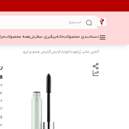
دسته‌بندی محصولات
خانه
پیگیری سفارش
همه محصولات
حراج ۵۰
آنلاین شاپ رُزاموند
/
لوازم آرایش
/
آرایش چشم و ابرو
a
ra
بر
دس
ان
وی
س