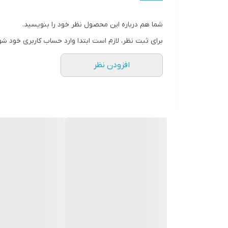
• دارای تست آلرژی و آزمایش شده توسط چشم پزشک
• 100% فاقد عطر و ضد حساسیت
• قابل استفاده برای چشم های حساس و استفاده کنندگان
شما هم درباره این محصول نظر خود را بنویسید.
• فاقد پارابن، فتالات، سولفات، روغن معدنی، گلوتن و الک
برای ثبت نظر، لازم است ابتدا وارد حساب کاربری خود شو
• مناسب برای انواع پوست و چشم و مژه
افزودن نظر