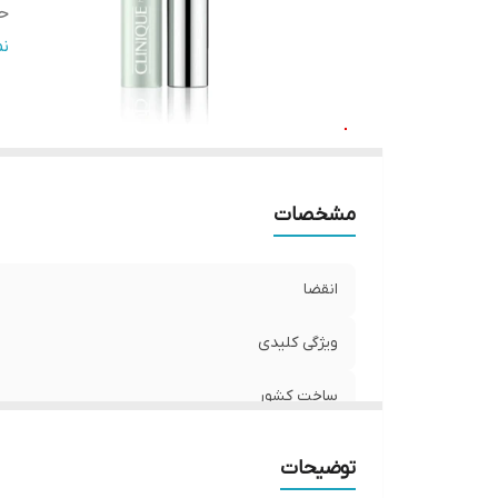
ح
اص
ن
مشخصات
انقضا
ویژگی کلیدی
ساخت کشور
حجم
توضیحات