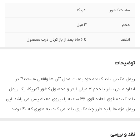
ساخت کشور
امریکا
حجم
3 میل
انقضا
تا 6 ماه بعد از باز کردن درب محصول
اصالت کالا
اصل
توضیحات
ریمل مگنتی بلند کننده مژه بنفیت مدل "آن ها واقعی هستند!" در
اندازه مینی سایز با حجم 3 میلی لیتر و محصول کشور آمریکا، یک ریمل
بلند کننده فوق العاده قوی 36 ساعته با نیروی مغناطیسی می باشد. این
ریمل مژه ها را به طرز چشمگیری بلند می کند، به طوری که 40 درصد
بلندتر به نظر می رسند. ریمل بلند کننده مژه مگنت بنفیت مدل
They're Real! دارای رنگ مشکی ذغالی می باشد. این ریمل همچنین
نقد و بررسی
فرمولاسیون سبکی داشته و ریزش ندارد. علاوه بر این، به مرور زمان