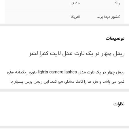
رنگ
مشکی
کشور مبدا برند
آمریکا
توضیحات
ریمل چهار در یک تارت مدل لایت کمرا لشز
ریمل چهار در یک تارت مدل lights camera lashes
حاوی رنگدانه های
غنی می باشد و مژه ها را کاملا مشکی می کند. این ریمل برس بسیار با
کیفیت و انعطاف پذیری دارد که مژه ها را حجم ‏داده و بلند می‎کند و با
لیفت فوری مژه ها به آن ها حالت داده و مژه ها را فر می‌‎کند و نمای
نظرات
کاملا طبیعی روی مژه ‌ها ایجاد می کند و مژها را از هم جدا کرده و از
چسبیدن آن ها به هم جلوگیری می نماید. این ریمل تارت همچنین
دارای پکیجینگ بسیار جذاب و چرمی می باشد.