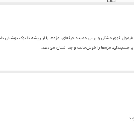
ایتالیا
ل مشکی Sculpted by Aimee مدل My Mascara با فرمول فوق مشکی و برس خمیده حرفه‌ای، مژه‌ها را از ریشه 
ا چسبندگی، مژه‌ها را خوش‌حالت و جدا نشان می‌دهد.
 این محصول حاوی پروویتامین B5 است که به نرمی و تقویت مژه‌ها کمک کرده و برای چشم‌های حساس 
جاد شود.
ید.