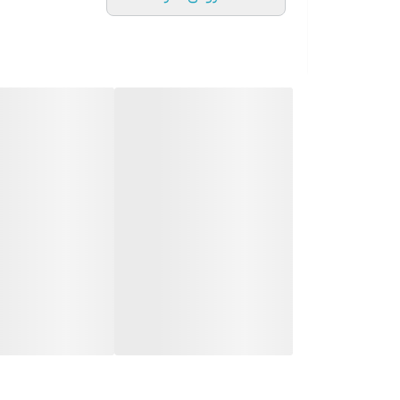
دارای رنگدانه فوق مشکی
برس خمیده برای پوشش کامل مژه‌ها
حاوی پروویتامین B5
وگان و فاقد تست حیوانی
مناسب انواع مژه و چشم حساس
با SCULPTED SOCIETY آشنا شوید
مجموعه ریمل‌های ما را مرور کنید
با داشتن دو نوع ریمل متفاوت در مجموعه‌مان، می‌خوا
ریمل حجم‌دهنده
اگر به دنبال مژه‌هایی پرتر و چشمگیرتر هستید، ریمل حج
MyMascara جلوه‌ای شبیه مژه مصنوعی ایجاد کرده و شدت فوری به نگاه شما می‌بخشد – ایده‌آل برای شب‌گردی‌ها.