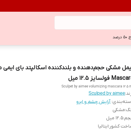
 درصد
Masc فولسایز ۱۲.۵ میل
Sculpet by aimee volumizing mascara 12.5 
ند:
Sculped by aimee
ته‌بندی
:
آرایش چشم و ابرو
نگ
:
مشکی
جم
:
۱۲.۵ میل
اخت کشور
:
ایتالیا