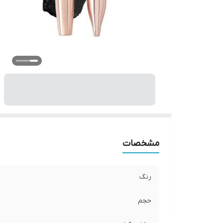
مشخصات
رنگ
حجم