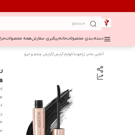
دسته‌بندی محصولات
خانه
پیگیری سفارش
همه محصولات
حراج ۵۰
آنلاین شاپ رُزاموند
/
لوازم آرایش
/
آرایش چشم و ابرو
ara
ml
بر
دس
ر
ح
س