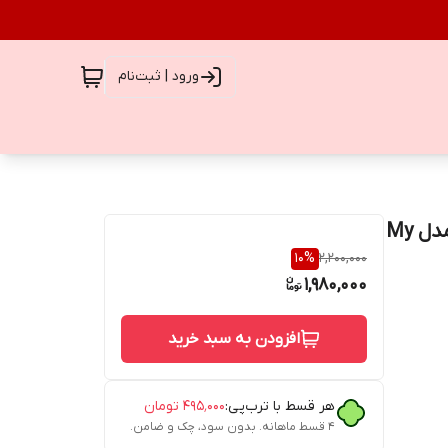
ورود | ثبت‌نام
ریمل مشکی حجم‌دهنده و بلندکننده اسکالپتد بای ایمی مدل My
10
%
2,200,000
1,980,000
افزودن به سبد خرید
هر قسط با ترب‌پی:
۴۹۵٬۰۰۰
تومان
۴ قسط ماهانه. بدون سود، چک و ضامن.