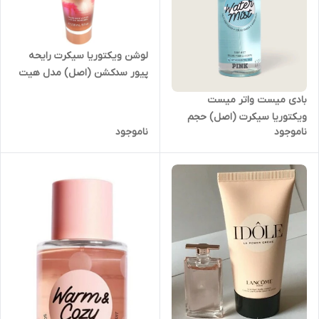
لوشن ویکتوریا سیکرت رایحه
پیور سدکشن (اصل) مدل هیت
Victorias secret pure
بادی میست واتر میست
seduction heat
ویکتوریا سیکرت (اصل) حجم
ناموجود
ناموجود
۲۵۰ میل مدل Victoria secret
water mist body mist 250 ml