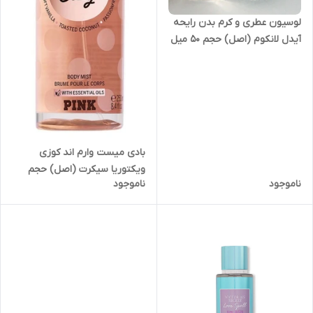
لوسیون عطری و کرم بدن رایحه
آیدل لانکوم (اصل) حجم ۵۰ میل
بادی میست وارم اند کوزی
ویکتوریا سیکرت (اصل) حجم
ناموجود
ناموجود
۲۵۰ میل مدل Victoria secret
warm and cozy body mist
250 ml