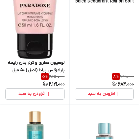
Balea Deodorant Roll-on Soft
Flower
لوسیون عطری و کرم بدن رایحه
پارادوکس پرادا (اصل) ۵۰ میل
2,250,000
748,000
5
%
8
%
2,121,000
684,000
افزودن به سبد
افزودن به سبد