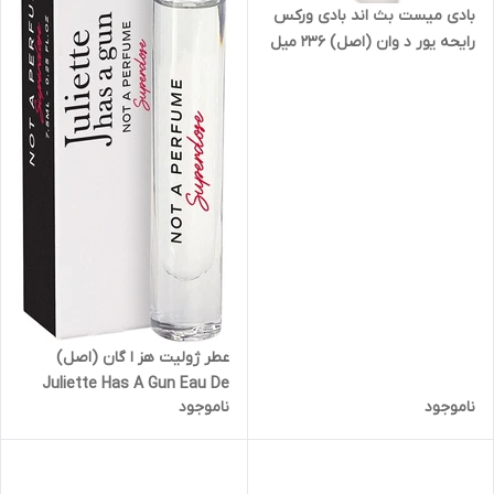
بادی میست بث اند بادی ورکس
رایحه یور د وان (اصل) ۲۳۶ میل
مدل bath and body works
you're the one body mist 236
ml
عطر ژولیت هز ا گان (اصل)
Juliette Has A Gun Eau De
ناموجود
ناموجود
Parfum Not Superdose 7,5ml