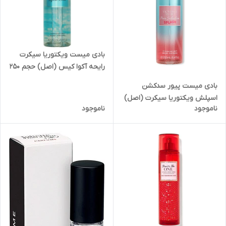
بادی میست ویکتوریا سیکرت
رایحه آکوا کیس (اصل) حجم ۲۵۰
میل
بادی میست پیور سدکشن
اسپلش ویکتوریا سیکرت (اصل)
ناموجود
ناموجود
۲۵۰ میل مدل Victoria secret
pure seduction splash 250 ml