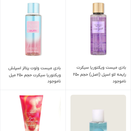
بادی میست ویکتوریا سیکرت
بادی میست ولوت پتالز اسپلش
رایحه لاو اسپل (اصل) حجم ۲۵۰
ویکتوریا سیکرت حجم ۲۵۰ میل
ناموجود
ناموجود
میل مدل Victoria`s secret
مدل
love spell body mist 250 ml