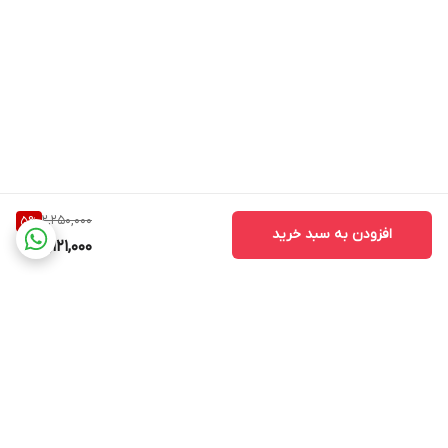
ویتامین E
وجود دارن که به آبرسانی کمک می‌کنن
👌 مناسب چه کسانی است؟
این لوسیون بیشتر برای:
✔ کسانی که عطرهای زنانه شیک دوست دارن
✔ کسانی که عطر گرم ملایم می‌خوان
✔ استفاده برای مهمانی یا روزهای خاص
2,250,000
5
%
✔ پوست نرمال تا خشک
افزودن به سبد خرید
2,121,000