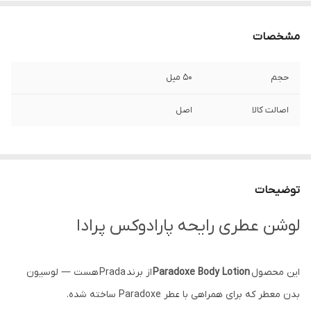
مشخصات
حجم
۵۰ میل
اصالت کالا
اصل
توضیحات
لوشن عطری رایحه پارادوکس پرادا
این محصول
Paradoxe Body Lotion
از برند Prada هست — لوسیون
بدن معطر که برای همراهی با عطر Paradoxe ساخته شده.