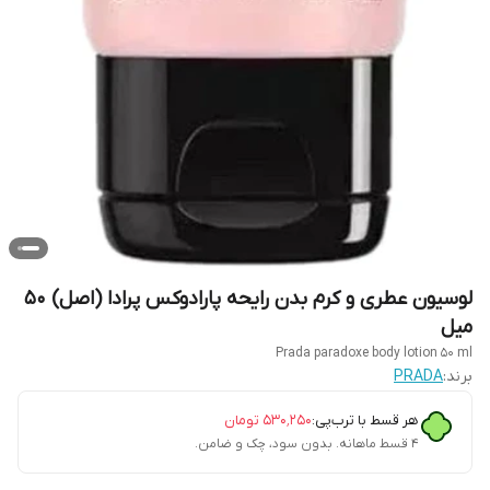
لوسیون عطری و کرم بدن رایحه پارادوکس پرادا (اصل) ۵۰
میل
Prada paradoxe body lotion 50 ml
برند:
PRADA
هر قسط با ترب‌پی:
۵۳۰٬۲۵۰
تومان
۴ قسط ماهانه. بدون سود، چک و ضامن.