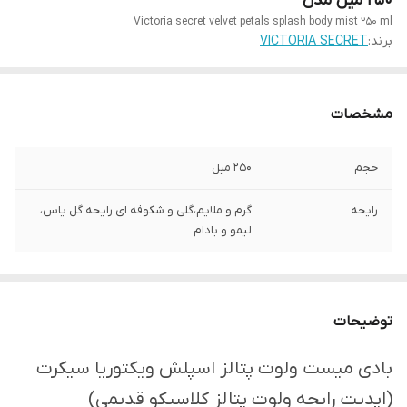
۲۵۰ میل مدل
Victoria secret velvet petals splash body mist 250 ml
برند:
VICTORIA SECRET
مشخصات
حجم
۲۵۰ میل
رایحه
گرم و ملایم،گلی و شکوفه ای رایحه گل یاس،
لیمو و بادام
توضیحات
بادی میست ولوت پتالز اسپلش ویکتوریا سیکرت
(اپدیت رایحه ولوت پتالز کلاسیکو قدیمی)