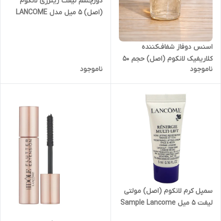
دورچشم لیفت رینرژی لانکوم
(اصل) ۵ میل مدل LANCOME
renergie lift multi action eye
5ml
اسنس دوفاز شفاف‌کننده
کلاریفیک لانکوم (اصل) حجم ۵۰
ناموجود
ناموجود
میل
سمپل کرم لانکوم (اصل) مولتی
لیفت 5 میل Sample Lancome
Multi-Lift 5ml