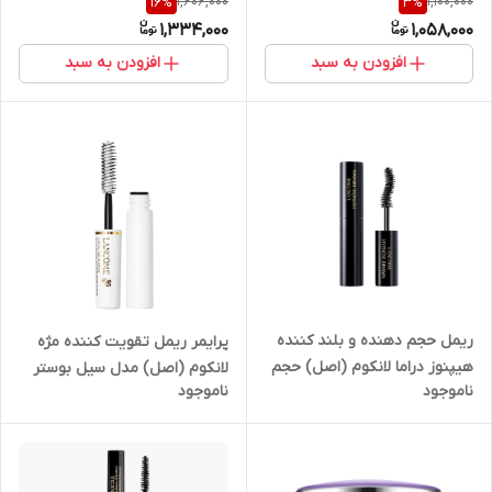
1,606,000
1,100,000
16
%
3
%
سایز مدل Lancôme Lash Idôle
50 میل لانکوم Lancome
1,334,000
1,058,000
Lash Lifting & Volumizing
Mascara mini
افزودن به سبد
افزودن به سبد
ریمل حجم دهنده و بلند کننده
پرایمر ریمل تقویت کننده مژه
هیپنوز دراما لانکوم (اصل) حجم
لانکوم (اصل) مدل سیل بوستر
ناموجود
ناموجود
2ML Lancome Hypnose
مینی (2ML) Lancome Cils
Drama Mascara
Booster Xl Enhancing Lash
Primer