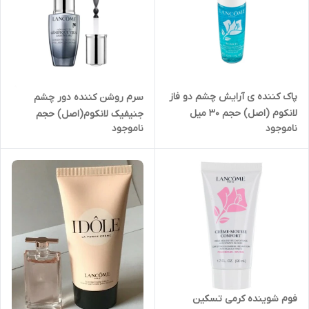
پاک کننده ی آرایش چشم دو فاز
سرم روشن کننده دور چشم
لانکوم (اصل) حجم ۳۰ میل
جنیفیک لانکوم(اصل) حجم
ناموجود
ناموجود
Lancome Bi Facil Eye Makeup
5میل Lancome Advanced
Remover
Génifique Yeux Light Pearl
فوم شوینده کرمی تسکین