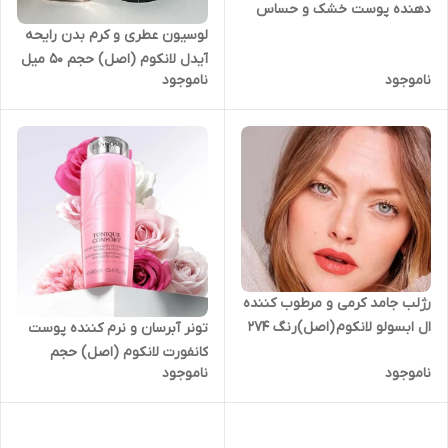
دهنده پوست خشک و حساس
کانفورت لانکوم (اصل )
لوسیون عطری و کرم بدن رایحه
Lancome Crème Mousse
آیدل لانکوم (اصل) حجم ۵۰ میل
ناموجود
ناموجود
Confort 50ml
رژلب جامد کرمی و مرطوب کننده
ال ابسولو لانکوم (اصل)رنگ 274
تونر آبرسان و نرم کننده پوست
French TeaLancôme L’Absolu
کانفورت لانکوم (اصل) حجم
ناموجود
ناموجود
Rouge Cream Lipstick
50ML Lancôme Tonique
Confort Re Hydrating
Comforting Toner with