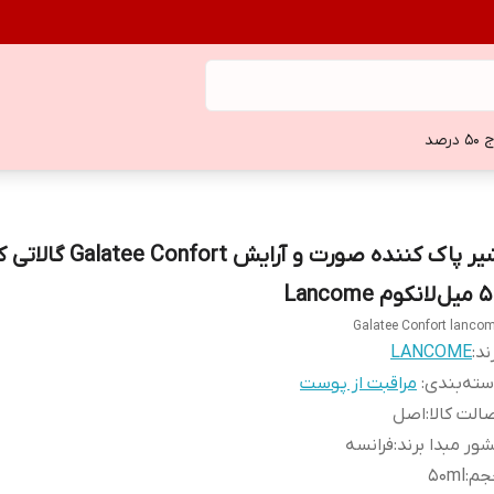
 درصد
شیر پاک کننده صورت و آرایش ort
انکوم Lancome
Galatee Confort lanco
ند:
LANCOME
ته‌بندی
:
مراقبت از پوست
الت کالا
:
اصل
ور مبدا برند
:
فرانسه
جم
:
50ml