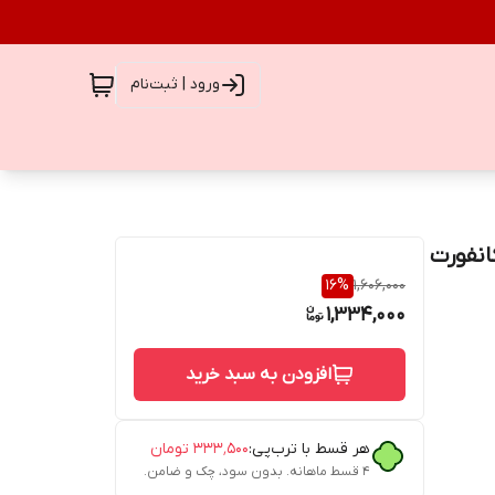
ورود | ثبت‌نام
Galatee Conf گالاتی کانفورت
16
%
1,606,000
1,334,000
افزودن به سبد خرید
هر قسط با ترب‌پی:
۳۳۳٬۵۰۰
تومان
۴ قسط ماهانه. بدون سود، چک و ضامن.