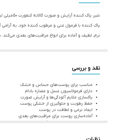
شیر پاک ک
پاک کننده با فرمول غنی و مرطوب کننده خود، به آرامی 
نرم، لطیف و آماده برای انواع مراقبت‌های بعدی می‌کند. شیر پاک کننده گالاته کنفورت با حجم 50 میلی لیتری خود،
با شیر پاک کننده صورت e
است. راحتی Galatée احساس راحتی به پوست شما می دهد. بافت کرمی Galatée comfort به آرامی آرایش را از صورت شما پاک می کند.
نقد و بررسی
مناسب برای پوست‌های حساس و خشک
دارای فرمولاسیون عسل و عصاره بادام
پاکسازی ملایم آلودگی‌ها و آرایش صورت
حفظ رطوبت و جلوگیری از خشکی پوست
ایجاد نرمی و لطافت در پوست
آماده‌سازی پوست برای مراقبت‌های بعدی
بسته‌بندی بهداشتی و جذاب
ارزش خرید بالا
محصولی ضروری برای مراقبت روزانه از پوست
نظرات