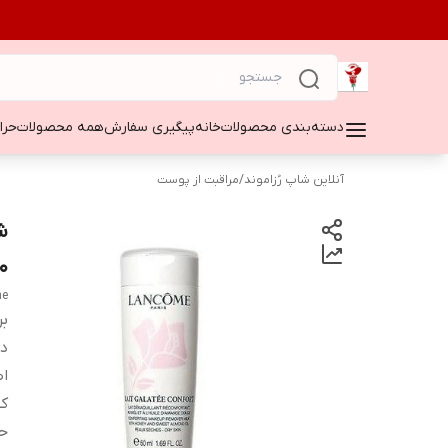
دسته‌بندی محصولات
خانه
پیگیری سفارش
همه محصولات
حراج ۵۰
آنلاین شاپ رُزاموند
/
مراقبت از پوست
50 میل ل
me
بر
دس
اص
کش
ح