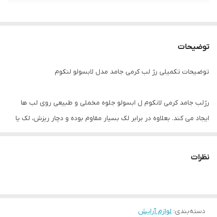
توضیحات
توضیحات تکمیلی رژ لب کرمی جامد مدل لابسولو لنکوم
رژلب جامد کرمی لانکوم ل ابسولو جلوه مخملی و طبیعی روی لب ها
ایجاد می کند. بعلاوه در برابر لک بسیار مقاوم بوده و دچار ریزش، لک یا
پخش نمی شود. این رژلب همچنین با هیدراته کردن لب ها از ایجاد
خشکی یا ترک و پوسته پوسته شدن لب جلوگیری می کند. افزون بر این
نظرات
سبب محافظت از لب ها در برابر آسیب ها و آلاینده های محیطی،
رادیکال های آزاد و اشعه های مضر می شود. رژ لب جامد ابسولو لانکوم
فاقد میکروپلاستیک، پارابن، سولفات، الکل، گلوتن، فتالات است و برای
دسته‌بندی
:
لوازم آرایش
پوست های حساس نیز مناسب می باشد.