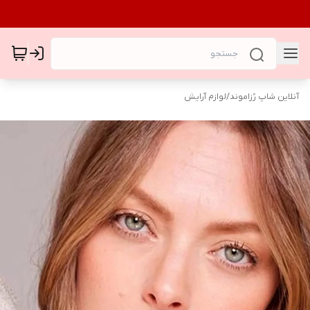
آنلاین شاپ رُزاموند
/
لوازم آرایش