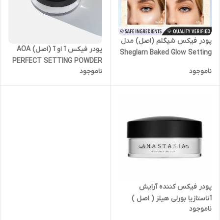
پودر فیکس شیگلم (اصل) مدل
پودر فیکس آ او آ (اصل) AOA
Sheglam Baked Glow Setting
PERFECT SETTING POWDER
Powder-Light Pink
ناموجود
ناموجود
- MATTE TRANSLUCENT
پودر فیکس کننده آرایش
آناستازیا بورلی هیلز ( اصل )
ناموجود
مدل لوز ستینگ 6