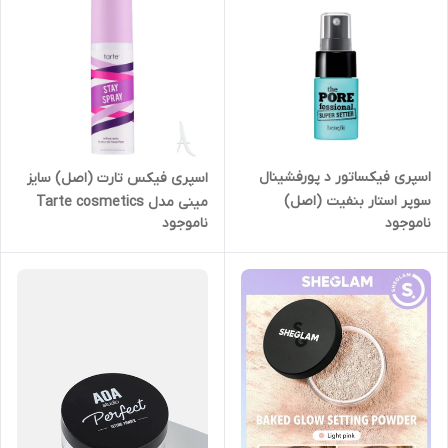
اسپری فیکساتور د پورفشینال
اسپری فیکس تارت (اصل) سایز
سوپر استار بنفیت (اصل)
مینی مدل Tarte cosmetics
ناموجود
ناموجود
Fixateur Spray The
STAY SPRAY
POREfessional Super Setter
Benefit