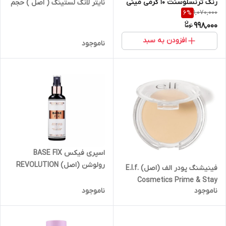
رنگ ترنسلوسنت ۱۰ گرمی مینی
نایتر لانگ لستینگ ( اصل ) حجم
1,070,000
6
%
15ML Urban Decay All Nighter
998,000
Long Lasting Makeup Setting
Spray
افزودن به سبد
ناموجود
اسپری فیکس BASE FIX
رولوشن (اصل) REVOLUTION
فینیشنگ پودر الف (اصل) E.l.f.
REVOLUTION BASE FIX
Cosmetics Prime & Stay
MAKEUP FIXING SPRAY
ناموجود
ناموجود
Finishing Powder