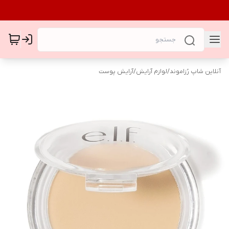
آنلاین شاپ رُزاموند
/
لوازم آرایش
/
آرایش پوست