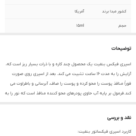
کشور مبدا برند
آمریکا
حجم
15ml
توضیحات
اسپری فیکس بنفیت یک محصول چند کاره و با ذرات بسیار ریز است که،
آرایش را به مدت 16 ساعت تثبیت می کند. بعد از اسپری روی صورت
فوراً منافذ پوست را محو کرده و پوست را صاف، آبرسانی و باطراوت می
کند. فرمول بر پایه آب حاوی پودرهای محو کننده منافذ است که نور را به
آرامی پراکنده می کند. بعد از استفاده ی این محصول درخشندگی پوست
به طور قابل توجهی کاهش یافته و پوست ظاهری طبیعی و جلوه ای نرم
نقد و بررسی
خواهد داشت ( برق پوست و رفلکس نور گرفته می شود). نازل این
کاربرد اسپری فیکساتور بنفیت:
اسپری با حالتی نرم و یکنواخت و بدون قطره قطره شدن باعث پخش