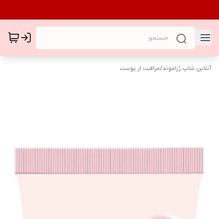
آنلاین شاپ رُزاموند
/
مراقبت از پوست