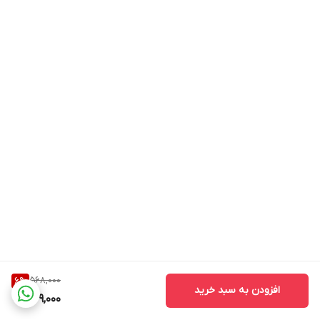
568,000
6
%
افزودن به سبد خرید
529,000