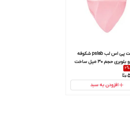
کرم دست پی اس لب pslab شکوفه
گیلاس و بلوبری حجم ۳۰ میل ساخت
6
%
 سفارش روسیه
5
افزودن به سبد