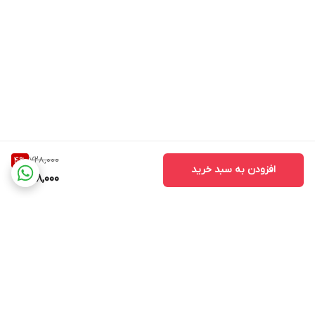
728,000
4
%
افزودن به سبد خرید
698,000