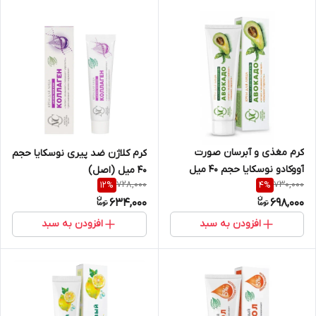
کرم مغذی و آبرسان صورت
کرم کلاژن ضد پیری نوسکایا حجم
آووکادو نوسکایا حجم 40 میل
40 میل (اصل)
728,000
730,000
12
%
4
%
(اصل)
634,000
698,000
افزودن به سبد
افزودن به سبد