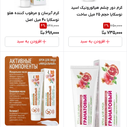
کرم دور چشم هیالورونیک اسید
کرم آبرسان و مرطوب کننده هلو
نوسکایا حجم ۲۵ میل ساخت
نوسکایا ۴۰ میل اصل
روسیه اصل
728,000
750,000
4
%
2
%
698,000
735,000
افزودن به سبد
افزودن به سبد