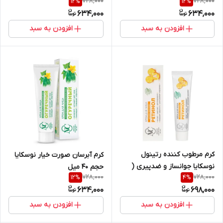
728,000
728,000
12
%
12
%
اصل ) مدل Face cream
Nevskaya Cosmetics Carrot
634,000
634,000
“Nevskaya Cosmetics
face cream to moisturize
Hyaluronic” 40ML
the skin 40ml
افزودن به سبد
افزودن به سبد
کرم مرطوب کننده رتینول
کرم آبرسان صورت خیار نوسکایا
نوسکایا جوانساز و ضدپیری (
حجم 40 میل
728,000
728,000
12
%
4
%
اصل ) حجم ۴۰ میل مدل
634,000
698,000
“Nevskaya Cosmetics Retinol
face cream ” 40ml
افزودن به سبد
افزودن به سبد