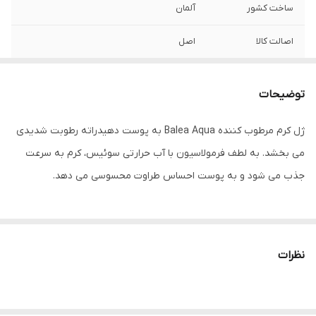
ساخت کشور
آلمان
اصالت کالا
اصل
توضیحات
ژل کرم مرطوب کننده Balea Aqua به پوست دهیدراته رطوبت شدیدی
می بخشد. به لطف فرمولاسیون با آب حرارتی سوئیس، کرم به سرعت
جذب می شود و به پوست احساس طراوت محسوسی می دهد.
با کمک اسید هیالورونیک خالص، پوست به طور فعال از داخل لایه برداری
می شود و رطوبت آن تامین می شود. خطوط خشکی را می توان کاهش
نظرات
داد و باعث می شود پوست شما صاف تر به نظر برسد. در کمترین زمان
پوست خود را درخشان کنید