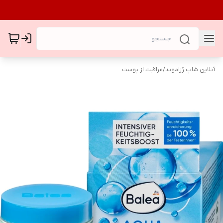
آنلاین شاپ رُزاموند
/
مراقبت از پوست