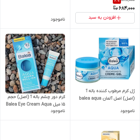
748,000
8
%
Flower
684,000
افزودن به سبد
ناموجود
ژل کرم مرطوب کننده باله آ
کرم دور چشم باله آ (اصل) حجم
(اصل) اصل آلمان balea aqua
15 میل Balea Eye Cream Aqua
moisturzing cream gel
ناموجود
ناموجود
Eyes roll_on