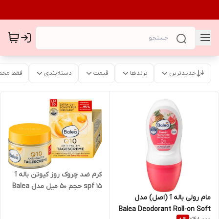
جدیدترین
برندها
قیمت
دسته‌بندی
فقط محص
کرم ضد چروک روز کیوتن باله آ
spf 15 حجم ۵۰ میل مدل Balea
مام رولی باله آ (اصل) مدل
Anti Falten Gesichtscreme
Balea Deodorant Roll-on Soft
Q10 SPF 15 - 50ml