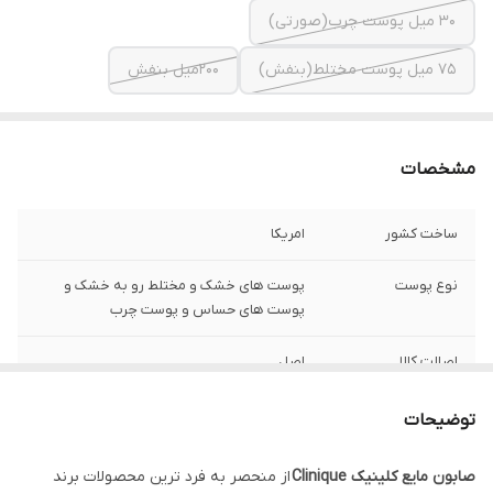
۳۰ میل پوست چرب(صورتی)
۷۵ میل پوست مختلط(بنفش)
۲۰۰میل بنفش
مشخصات
ساخت کشور
امریکا
نوع پوست
پوست های خشک و مختلط رو به خشک و
پوست های حساس و پوست چرب
اصالت کالا
اصل
توضیحات
صابون مایع کلینیک Clinique
از منحصر به فرد ترین محصولات برند