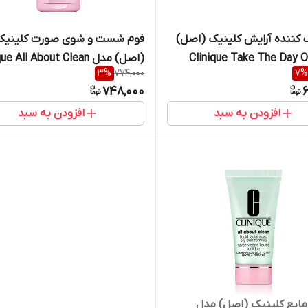
ک کننده آرایش کلینیک (اصل)
فوم شست و شوی صورت کلینیک
 Clinique Take The Day Off
(اصل) مدل e All About Clean
3
%
774,000
7
%
Cle حجم 30 میل
g Cleanser
748,000
6
30 و ۱۵۰میل
افزودن به سبد
افزودن به سبد
ایع کلینیک (اصل) مدل