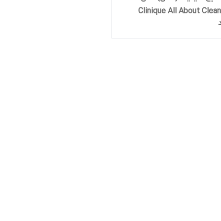
Clinique All About Clean
Facial Soap Mild Dry Comb