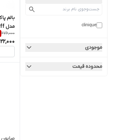
بالم پا
clinique
مدل
676,000
ansing Balm
22,000
موجودی
محدوده قیمت
صابون م