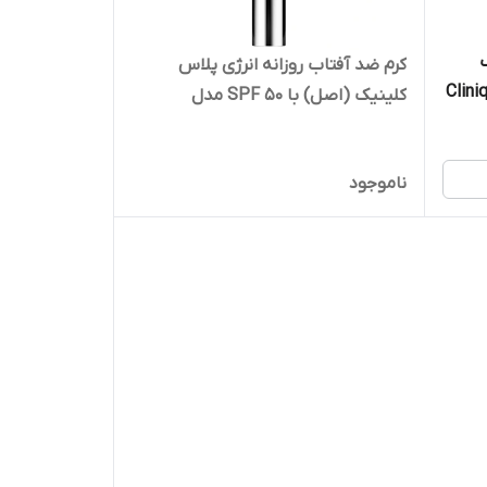
کرم ضد آفتاب روزانه انرژی پلاس
Cliniqu
کلینیک (اصل) با SPF 50 مدل
Rinse-Off Foamin حجم
Clinique Superdefense City Block
Broad Spectrum SPF 50 Daily
ناموجود
Energy + Face Protector حجم 40
میل