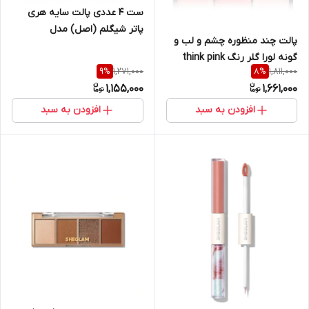
ست 4 عددی پالت سایه هری
پاتر شیگلم (اصل) مدل
پالت چند منظوره چشم و لب و
Hogwarts Houses
گونه لورا گلر رنگ think pink
1,271,000
1,811,000
9
%
8
%
فولسایز (اصل)
1,155,000
1,661,000
افزودن به سبد
افزودن به سبد