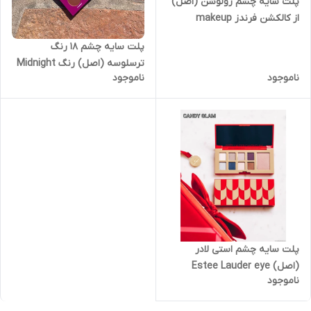
پلت سایه چشم رولوشن (اصل)
از کالکشن فرندز makeup
revolution friends palette
پلت سایه چشم ۱۸ رنگ
ترسلوسه (اصل) رنگ Midnight
ناموجود
ناموجود
Deseose
پلت سایه چشم استی لادر
(اصل) Estee Lauder eye
ناموجود
shadow pallete