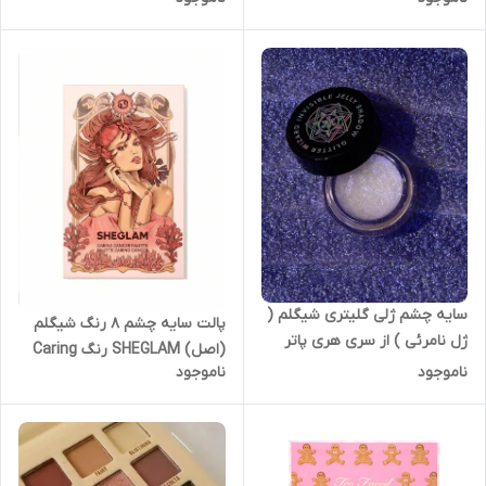
RELOADED MINI EYESHADOW
PALETTE - 6 SHADE MINI
سایه چشم ژلی گلیتری شیگلم (
پالت سایه چشم ۸ رنگ شیگلم
ژل نامرئی ) از سری هری پاتر
(اصل) SHEGLAM رنگ Caring
(اصل) مدل Glitter Wizard رنگ
ناموجود
ناموجود
Cancer
PurpleSheglam Glitter Wizard
Eye Shadow Purple