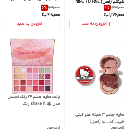
شیگلم (اصل) NINE TO FINE
roseSheglam Insta-Eyes Dual
979,000
1,302,000
6
%
9
%
EYESHADOW PALETTE-
Tone Shadow Stick
918,000
1,176,000
SILENT DISCO
افزودن به سبد
افزودن به سبد
پالت سایه چشم ۲۴ رنگ اسنس
مدل shake it up رنگ
strawberry lemonade
سایه چشم ۳ طبقه هلو کیتی
شی__گ__لم (اصل)
ناموجود
ناموجود