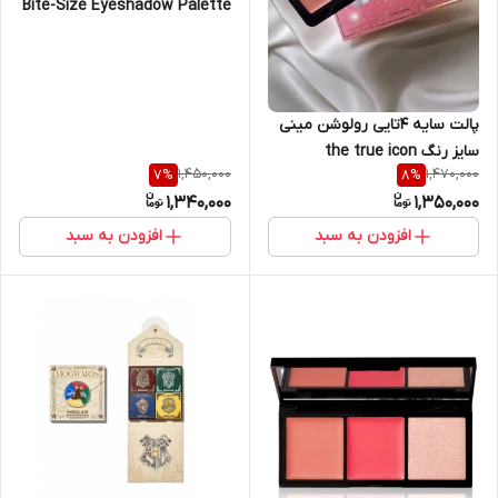
Bite-Size Eyeshadow Palette
پالت سایه ۴تایی رولوشن مینی
سایز رنگ the true icon
1,450,000
1,470,000
7
%
8
%
1,340,000
1,350,000
افزودن به سبد
افزودن به سبد