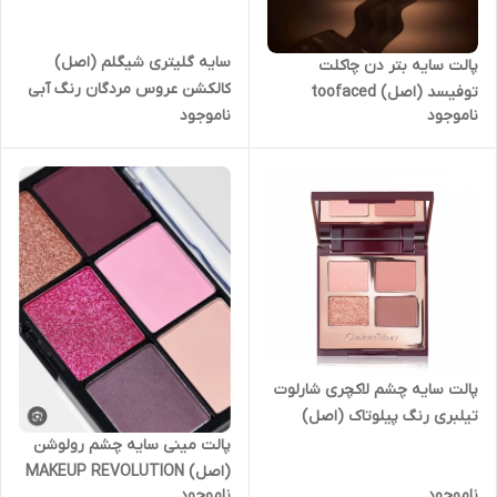
سایه گلیتری شیگلم (اصل)
پالت سایه بتر دن چاکلت
کالکشن عروس مردگان رنگ آبی
توفیسد (اصل) toofaced
ناموجود
ناموجود
SHEGLAM | Corpse Bride
better than chocolate
Ghostly Glitter Gel-Blue-Quet
eyeshadow palette
Y2K Gothic Eyeshadow
پالت سایه چشم لاکچری شارلوت
تیلبری رنگ پیلوتاک (اصل)
Charlotte Tilbury Luxury
پالت مینی سایه چشم رولوشن
Eyeshadow Palette
(اصل) MAKEUP REVOLUTION
ناموجود
ناموجود
مدلpillow talk