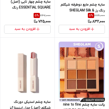
سایه چشم چهار تایی (اصل)
سایه چشم مایع دوطرفه شیگلم
ESSENTIAL SQUARE رنگ
رنگ رز SHEGLAM Silk &
SERENDIPITY شیگلم
767,000
876,000
5
%
5
%
Sparkle liquid eyeshadow
SHEGLAM
725,000
832,000
افزودن به سبد
افزودن به سبد
سایه چشم استیکی دورنگ
پالت سایه چشم nine to fine
شیگلم (اصل) مدل اینستا آیز