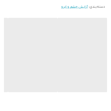
دسته‌بندی
:
آرایش چشم و ابرو
قابلیت پخش آسان
قابل استفاده برای مجالس و استفاده روزانه
دارای تناژ رنگی صورتی
دارای بافتی پودری و مخملی
از پر فروش ترین سایه های شارلوت تیلبری