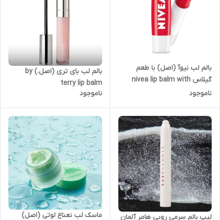
بالم لب نیوآ (اصل) با طعم
بالم لب بای تری (اصل.) by
گیلاس nivea lip balm with
terry lip balm
cherry extract
ناموجود
ناموجود
ماسک لب نعناع لوتی (اصل)
لیپ بالم سرمی روبی هامر آلمان