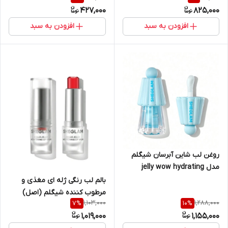
427,000
825,000
افزودن به سبد
افزودن به سبد
روغن لب شاین آبرسان شیگلم
مدل jelly wow hydrating
بالم لب رنگی ژله ای مغذی و
مرطوب کننده شیگلم (اصل)
1,103,000
1,288,000
7
%
10
%
Sheglam Mello Jello
1,019,000
1,155,000
Nourishing Lip Balm