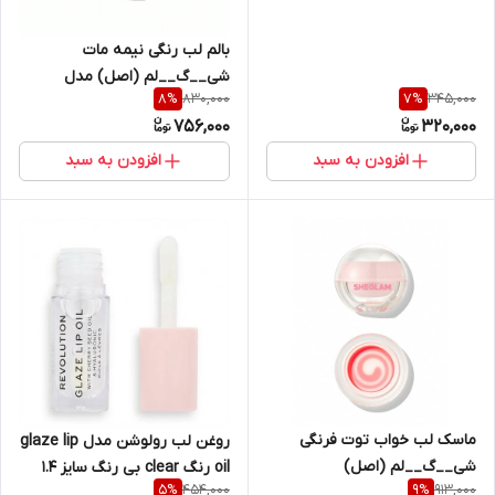
بالم لب رنگی نیمه مات
شی__گ‌‌__لم (اصل) مدل
830,000
345,000
8
%
7
%
bubble kiss
756,000
320,000
افزودن به سبد
افزودن به سبد
ماسک لب خواب توت فرنگی
روغن لب رولوشن مدل glaze lip
شی__گ__لم (اصل)
oil رنگ clear بی رنگ سایز ۱.۴
454,000
913,000
5
%
9
%
میل مینی (اصل)