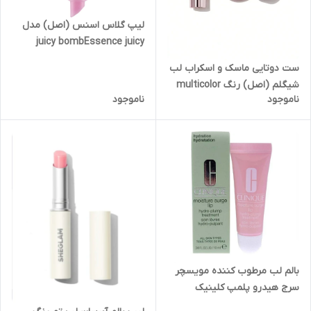
لیپ گلاس اسنس (اصل) مدل
juicy bombEssence juicy
bomb lipgloss
ست دوتایی ماسک و اسکراب لب
شیگلم (اصل) رنگ multicolor
ناموجود
ناموجود
مدل Sheglam Lip Service
Scrub Set
بالم لب مرطوب کننده مویسچر
سرج هیدرو پلمپ کلینیک
(اصل) حجم 10ML Clinique