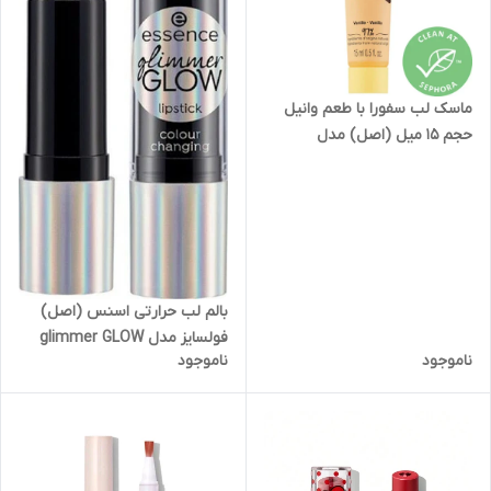
ماسک لب سفورا با طعم وانیل
حجم ۱۵ میل (اصل) مدل
Sephora collection vanilla lip
mask 15 ml
بالم لب حرارتی اسنس (اصل)
فولسایز مدل glimmer GLOW
ناموجود
ناموجود
lipstick