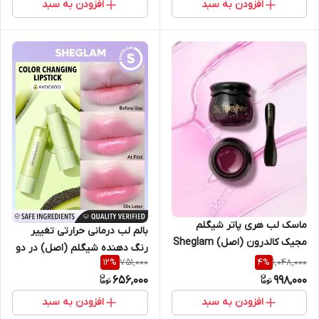
افزودن به سبد
افزودن به سبد
ماسک لب هری پاتر شیگلم
بالم لب درمانی حرارتی تغییر
مجیک کالدرون (اصل) Sheglam
رنگ دهنده شیگلم (اصل) در دو
Harry Potter Magic Cauldron
751,000
1,048,000
12
%
4
%
طعم هندوانه و آووکادو حجم
Lip Mask:
656,000
998,000
فولسایز مدل SHEGLAM Pout
PHresh Color Changing
افزودن به سبد
افزودن به سبد
Lipstick-Watermelon and