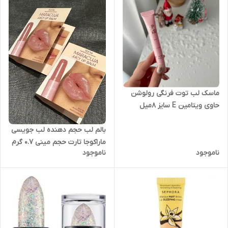
ماسک لب توت فرنگی رولوشن
حاوی ویتامین E سایز ۸میل
(اصل)
بالم لب حجم دهنده لب جویسی
ماراکوجا تارت حجم مینی ۰.۷ گرم
ناموجود
ناموجود
(اصل)