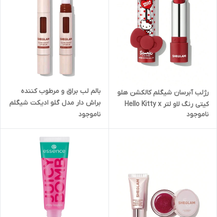
بالم لب براق و مرطوب کننده
رژلب آبرسان شیگلم کالکشن هلو
براش دار مدل گلو ادیکت شیگلم
کیتی رنگ لاو لتر Hello Kitty x
(اصل) Sheglam Glow Addict
ناموجود
ناموجود
SHEGLAM Be My Baby
Lip Balm
Hydrating Lipstick love letter