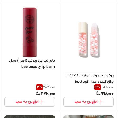
avocado
بالم لب بی بیوتی (اصل) مدل
bee beauty lip balm
روغن لب رولی مرطوب کننده و
براق کننده مدل گود تایمز
387,000
1,048,000
3
%
4
%
شیگلم (اصل) Sheglam Good
374,000
998,000
Times Roll Ball Lip Oil
افزودن به سبد
افزودن به سبد