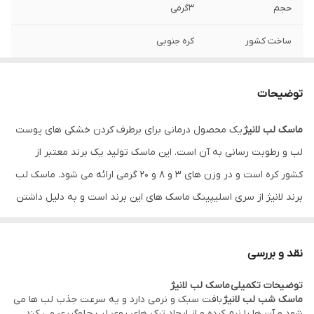
حجم
3گرمی
ساخت کشور
کره جنوبی
اصالت کالا
اصل
توضیحات
ماسک لب لانیژ
یک محصول درمانی برای برطرف کردن خشکی های پوست
لب و رطوبت رسانی به آن است. این ماسک تولید یک برند معتبر از
کشور کره است و در وزن های 3 و 8 و 20 گرمی ارائه می شود. ماسک لب
برند لانیژ از سری اسلیپینگ ماسک های این برند است و به دلیل داشتن
ویتامین ها و آنتی اکسیدان و ترکیبات مغذی از جمله هیالورونیک اسید
و مواد معدنی باعث تغذیه و تقویت لب ها در مدت استراحت در طول
نقد و بررسی
شب که بهترین زمان برای بازسازی پوست است، می شوند.
توضیحات تکمیلی ماسک لب لانیژ
مقاله پیشنهادی:
اهمیت مراقبت از پوست لب - تفاوت بالم لب و ماسک
ماسک شب لب لانیژ
بافت سبک و نرمی دارد و یه سرعت جذب لب ها می
لب
شود و آن ها را نرم کرده و از ایجاد ترک های روی لب جلوگیری می کند.