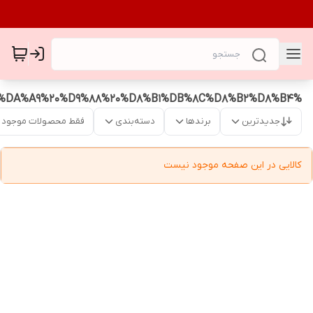
%D9%85%D9%82%D8%A7%D9%88%D9%85%20%D8%AF%D8%B1%20%D8%A8%D8%B1%D8%A7%D8%A8%D8%B1%20%D9%84%DA%A9%20%D9%88%20%D8%B1%DB%8C%D8%B2%D8%B4
جدیدترین
برندها
دسته‌بندی
فقط محصولات موجود
کالایی در این صفحه موجود نیست