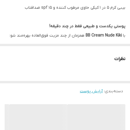
بیبی کرم ۵ در ۱ کیکی حاوی مرطوب کننده و spf 15 ضدافتاب
پوستی یکدست و طبیعی فقط در چند دقیقه!
با
BB Cream Nude Kiki
همزمان از چند مزیت فوق‌العاده بهره‌مند شو:
🌸 آبرسان و نرم‌کننده پوست
🌸 یکدست‌کننده رنگ پوست
نظرات
🌸 پوشاننده لک‌ها و نواقص جزئی
🌸 بافت سبک و بدون احساس سنگینی
🌸 دارای SPF15 برای محافظت روزانه در برابر آفتاب
دسته‌بندی
:
آرایش پوست
🌸 مناسب آرایش روزانه با جلوه‌ای طبیعی و شاداب
اگر از کرم‌پودرهای سنگین خسته شدی، این بی‌بی کرم انتخابیه که هم
پوستت رو زیباتر نشون میده و هم حس سبکی فوق‌العاده‌ای داره. 💖