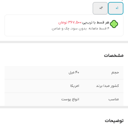
02
01
هر قسط با ترب‌پی:
۳۶۷٬۵۰۰
تومان
۴ قسط ماهانه. بدون سود، چک و ضامن.
مشخصات
حجم
۴۰ میل
کشور مبدا برند
امریکا
مناسب
انواع پوست
توضیحات