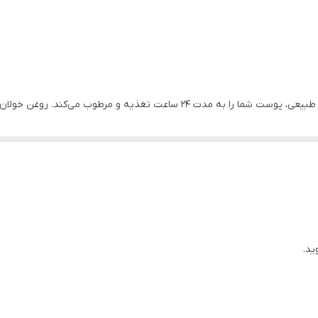
این کرم دست ، مراقبت جامعی را ارائه می‌دهد. ۹۷٪ مواد طبیعی، پوست شما را به مد
غذیه کرده و آن را نرم و لطیف می‌کند. بافت فوق‌العاده غنی این کرم حتی برا
ر خشکی پوست دست شما را از بین می‌برد.
**خولان دریایی** (Sea Buckthorn) که با نام علمی *Hippophae rhamnoides* شناخته می‌ش
ید.
Sup) معروف است.
: