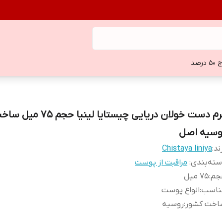
 درصد
کرم دست خولان دریایی چیستایا لینیا حجم ۷۵ 
وسیه اصل
ند:
Chistaya liniya
ته‌بندی
:
مراقبت از پوست
جم
:
۷۵ میل
ناسب
:
انواع پوست
اخت کشور
:
روسیه