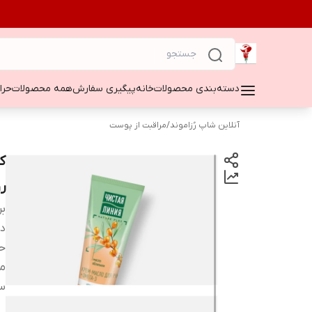
دسته‌بندی محصولات
خانه
پیگیری سفارش
همه محصولات
حراج ۵۰
آنلاین شاپ رُزاموند
/
مراقبت از پوست
ر
بر
دس
ح
م
س