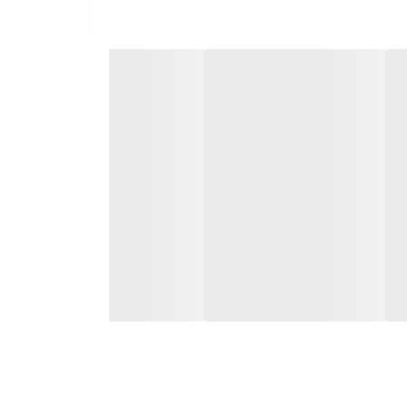
* (اسید پالمیتولئیک) است. این اسید چرب به بازسازی سلول‌های پوست، ترمیم زخم‌ها و آبرسانی