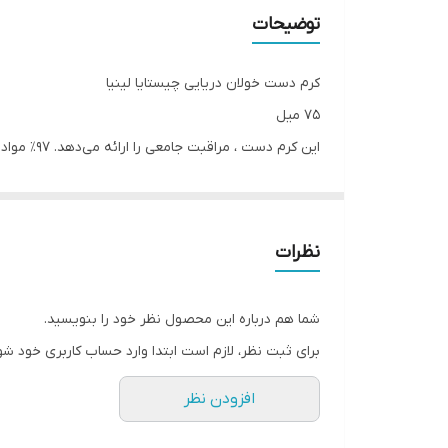
توضیحات
کرم دست خولان دریایی چیستایا لینیا
۷۵ میل
می‌کند. مجموعه‌ای از روغن‌های گیاهی، پوست را عمیقاً ت
مراقبت ملایمی را ارائه می‌دهد و به طور مؤثر و ماندگا
نظرات
خواص خولان دریایی:
شما هم درباره این محصول نظر خود را بنویسید.
برای ثبت نظر، لازم است ابتدا وارد حساب کاربری خود شو
این گیاه به دلیل خواص دارویی و مغذی فوق‌العاده‌اش، به «ابرغذا» (erfood
افزودن نظر
در اینجا چند نکته کلیدی درباره این گیاه آورده شده است