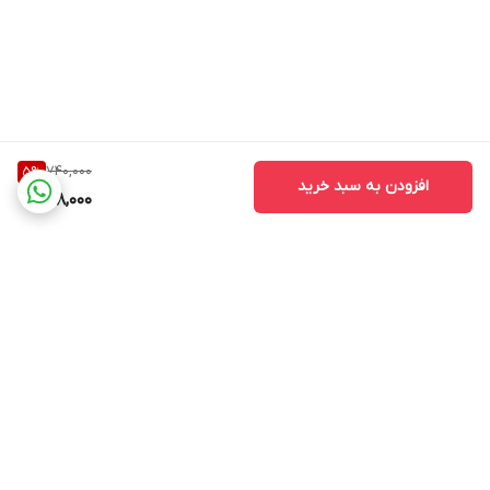
بسیار مفید است.
740,000
5
%
افزودن به سبد خرید
698,000
برگشت به بالا