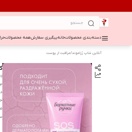
دسته‌بندی محصولات
خانه
پیگیری سفارش
همه محصولات
حراج ۵۰
آنلاین شاپ رُزاموند
/
مراقبت از پوست
کرم د
ml
بر
دس
ح
م
س