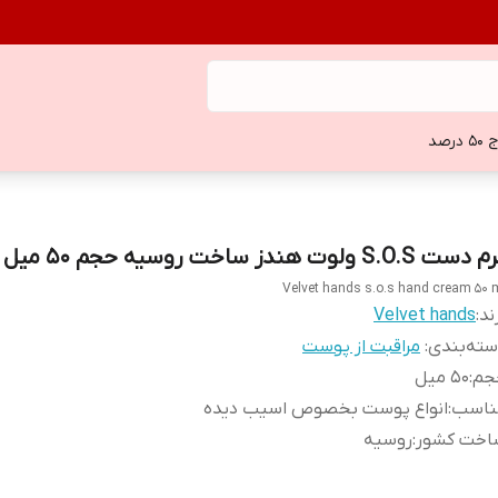
 درصد
ست S.O.S ولوت هندز ساخت روسیه حجم ۵۰ میل اصل
Velvet hands s.o.s hand cream 50 
ند:
Velvet hands
ته‌بندی
:
مراقبت از پوست
جم
:
۵۰ میل
ناسب
:
انواع پوست بخصوص اسیب دیده
اخت کشور
:
روسیه