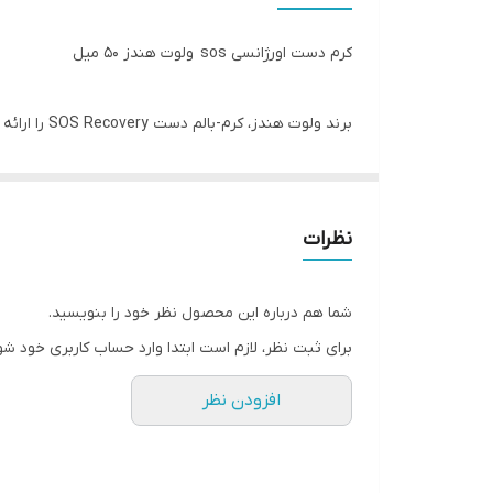
کرم دست اورژانسی sos ولوت هندز ۵۰ میل
برند ولوت 
ترمیم‌کننده‌ی فوق‌العاده، علل خشکی را از بین می‌برد
غلظت فعال ویتامین‌ها، پانتنول و عصاره آلوئه ورا، م
نظرات
خارجی را به حداقل می‌رساند، ترمیم لایه محافظ پوست
شما هم درباره این محصول نظر خود را بنویسید.
عصاره آلوئه ورا، که از گیاهی به همین نام به دست می‌آ
برای ثبت نظر، لازم است ابتدا وارد حساب کاربری خود شو
افزودن نظر
پانتنول - بازسازی سلول را تقویت می‌کند، اثر مرطوب‌کنند
گلیسیرین - اثر نرم‌کننده‌ای بر روی پوست دارد و آن را