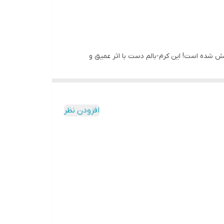
 یافته و آزمایش شده است! این کرم-بالم دست با اثر عمیق و
ی بسیار خشک و ترک‌خورده.
تنفس ویژه روی پوست تشکیل می‌شود که تأثیر عوامل
افزودن نظر
را تحریک می‌کند.
و نفوذ به عمق اپیدرم هستند. مطالعات نشان داده‌اند