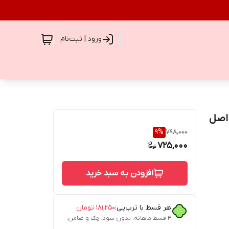
ورود | ثبت‌نام
9
%
798,000
725,000
افزودن به سبد خرید
هر قسط با ترب‌پی:
۱۸۱٬۲۵۰
تومان
۴ قسط ماهانه. بدون سود، چک و ضامن.