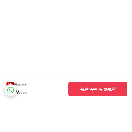
468,000
6
%
افزودن به سبد خرید
438,000