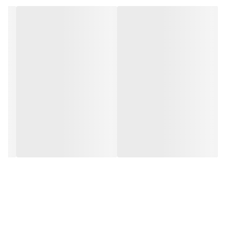
و هم برای لب استفاده کرد.
ترکیب طبیعی موم زنبور عسل و لانولین، مراقبت ملایمی را برای پوست
لطیف فراهم میکند