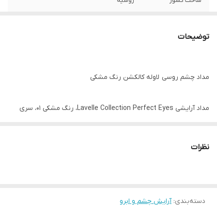
ساخت کشور
روسیه
توضیحات
مداد چشم روسی لاوله کالکشن رنگ مشکی
مداد آرایشی Lavelle Collection Perfect Eyes، رنگ مشکی 01، سری
EP17، ظاهری منحصر به فرد ایجاد خواهد کرد.
نظرات
مداد کانتور با بافت نرم بهبود یافته، کاربرد آسان و یکنواخت را تضمین
می‌کند.
دسته‌بندی
:
آرایش چشم و ابرو
خط چشم مدادی Lavelle Collection Perfect Eyes به راحتی قابل
تنظیم و ترکیب است. بسته به رنگ، این مداد را می‌توان هم برای چشم