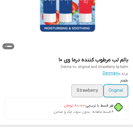
بالم لب مرطوب کننده درما وی ۱۰
Derma v10 original and strawberry lip balm
برند:
Dermav10
طعم
Strawberry
Original
هر قسط با ترب‌پی:
۸۰٬۰۰۰
تومان
۴ قسط ماهانه. بدون سود، چک و ضامن.