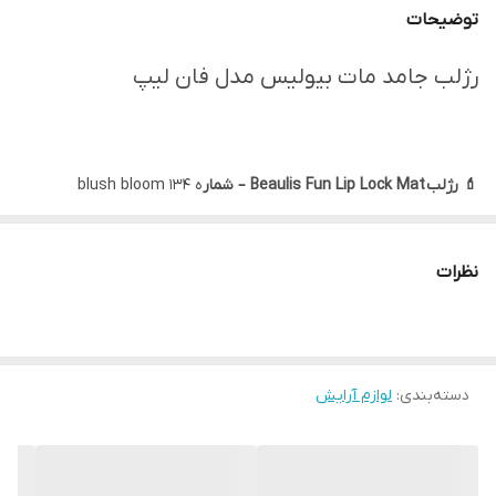
توضیحات
رژلب جامد مات بیولیس مدل فان لیپ
💄 رژلب Beaulis Fun Lip Lock Mat – شمار
ه 134 blush bloom
Beaulis Fun Lip Lock Matte Lipstick
✨ مشخصات و توضیحات
نظرات
جلوه: مات (بدون برق)
بافت: کرمی و نرم، راحت روی لب می‌نشیند
رنگ‌دهی: پیگمنت بالا و پوشش قوی از همان بار اول
دسته‌بندی
:
لوازم آرایش
ماندگاری: طولانی‌مدت در طول روز
حس روی لب: سبک و نسبتاً راحت (خشکی شدید ایجاد نمی‌کند)
فرم محصول: رژ استیکی (جامد)