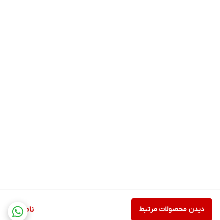
✔ روی پوست سبزه → قهوه‌ای آجری ملایم
دیدن محصولات مرتبط
ناموجود