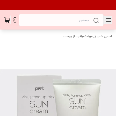
آنلاین شاپ رُزاموند
/
مراقبت از پوست