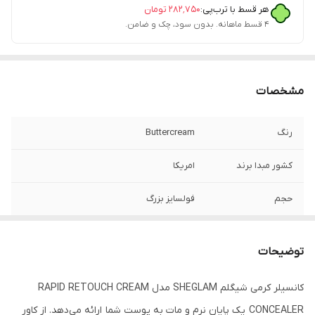
هر قسط با ترب‌پی:
۲۸۲٬۷۵۰
تومان
۴ قسط ماهانه. بدون سود، چک و ضامن.
مشخصات
رنگ
Buttercream
کشور مبدا برند
امریکا
حجم
فولسایز بزرگ
ساخت کشور
چین
توضیحات
کانسیلر کرمی شیگلم SHEGLAM مدل RAPID RETOUCH CREAM
CONCEALER یک پایان نرم و مات به پوست شما ارائه می‌دهد. از کاور