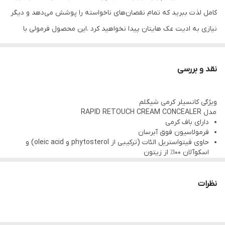
کامل لذت ببرید که تمام نقصان‌های ناخواسته را پوشش می‌دهد و دیگر
نیازی به ادیت عک هایتان پیدا نخواهید کرد .این محصول فرمولی با
پیگمنت‌ بالا و بافتی سبک‌ دارد که برای لایه‌های متعددی قابل استفاده
می‌باشد و باعث مشخص شدن خطوط ریز یا چین و چروک‌های پوست
نقد و بررسی
نمی‌شود. این کانسیلر پوشش یکدست می‌دهد، اصلاح می‌کند،
روشن‌کننده است، مرطوب‌کننده است و دارای مزایای متعدد محافظتی
ویژگی کانسیلر کرمی شیگلم
برای پوست است.
مدل RAPID RETOUCH CREAM CONCEALER
دارای باف کرمی
کانسیلر کرمی شیگلم SHEGLAM مدل
فرمولاسیون فوق آبرسان
RAPID RETOUCH CREAM CONCEALER
حاوی فیتواستریل الئات (ترکیبی از phytosterol و oleic acid) و
اسکوآلان 100٪ از زیتون
دارای باف کرمی
پوشش دهی بالا
آرام بخش ناحیه زیر چشم
فرمولاسیون فوق آبرسان
نگهداری رطوبت زیرچشم
نظرات
حاوی فیتواستریل الئات (ترکیبی از phytosterol و oleic acid) و
ماندگاری بالا
بدون ایجاد لک
اسکوآلان 100٪ از زیتون
بدون نشان دادن چروک ها
پوشش دهی بالا
بافت مایع