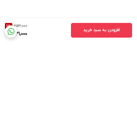
1,253,000
9
%
افزودن به سبد خرید
1,131,000
برگشت به بالا