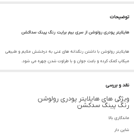
توضیحات
هایلایتر پودری رولوشن از سری بیم برایت رنگ پینک سداکشن
هایلایتر رولوشن با داشتن رنگدانه های غنی به درخشش ملایم و طبیعی
میکاپ کمک کرده و باعث جوان و با طراوت شدن چهره می شود.
این هایلایتر رنگی بی نظیر و کاربردی دارد که برای انواع آرایش مناسب
می باشد.
نقد و بررسی
همچنین وجود پیگمنت های بالا و بافت پودری این هایلایتر باعث شده
ویژگی های هایلایتر پودری رولوشن
نقاط برجسته چهره بارزتر دیده شوند.
رنگ پینگ سدکشن
هایلایتر رولوشن بافت سبک و ملایمی دارد که بر روی پوست صورت
ماندگاری بالا
حس سنگینی ایجاد نخواهد کرد.
تاثیر رنگ و جلوه ی چشم گیر این هایلایتر در طولانی مدت همانند اول
شاین دار