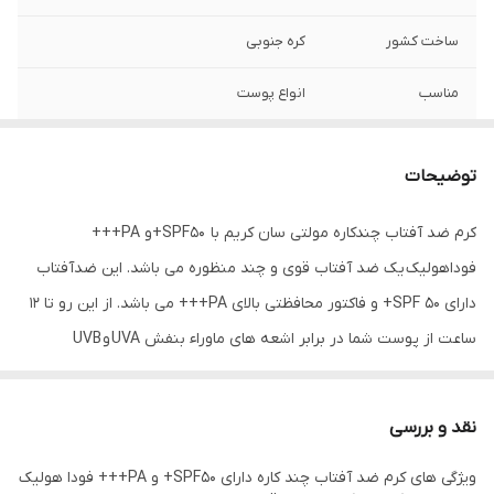
ساخت کشور
کره جنوبی
مناسب
انواع پوست
توضیحات
کرم ضد آفتاب چندکاره مولتی سان کریم با SPF50+و PA+++
فوداهولیک یک ضد آفتاب قوی و چند منظوره می باشد. این ضدآفتاب
دارای SPF 50+ و فاکتور محافظتی بالای PA+++ می باشد. از این رو تا 12
ساعت از پوست شما در برابر اشعه های ماوراء بنفش UVA و UVB
محافظت می کند. این کرم خواص آنتی اکسیدانی و ضد چروک داشته و با
تغییرات پوستی و علائم پیری مرتبط با افزایش سن مبارزه می نماید.
نقد و بررسی
همچنین کرم ضدآفتاب مولتی سان کریم فوداهولیک حاوی SPF 50+و
ویژگی های کرم ضد آفتاب چند کاره دارای SPF50+ و PA+++ فودا هولیک
PA+++ پوست را آبرسانی، مرطوب و روشن تر می کند.