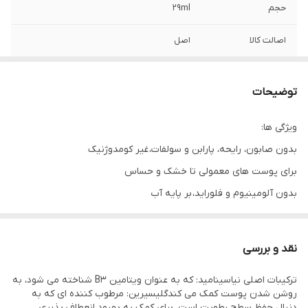
حجم
۲۹ml
اصالت کالا
اصل
توضیحات
ویژگی ها:
بدون صابون، رایحه، پارابن و سولفات، غیر کومدوژنیک
برای پوست های معمولی تا خشک و حساس
بدون آلومینیوم و فلوراید، بر پایه آب
رطوبت رسانی ۴۸ ساعته پوست
قابلیت آبرسانی و تسکین دهندگی پوست
نقد و بررسی
محافظت در برابر علائم حساسیت پوستی (خشکی، سوزش، زبری)
ترکیبات اصلی نیاسینامید: که به عنوان ویتامین B3 شناخته می شود، به
حجم:236 میل
روشن شدن پوست کمک می کندگلیسیرین: مرطوب کننده ای که به
مبدا برند: آمریکا
دنبال حفظ سطح رطوبت است، برای کمک به بهبود انعطاف پذیری