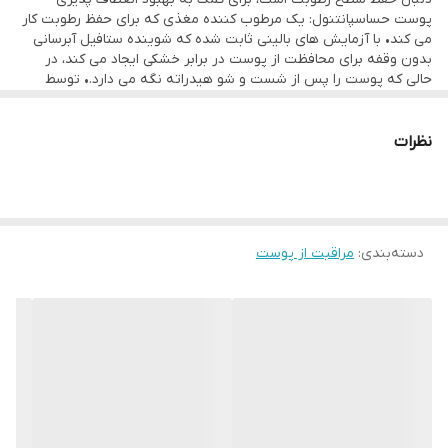
پوست حساسپانتنول: یک مرطوب کننده مغذی که برای حفظ رطوبت کار
ترکیبات اصلی ژل شوینده ستافیل مدل Gentleپانتنول (ویتامین B5):
می کند• با آزمایش های بالینی ثابت شده که شوینده ستافیل آبرسانی
برای آبرسانی، تسکین و حفظ سد محافظ پوستگلیسیرین:
بدون وقفه برای محافظت از پوست در برابر خشکی ایجاد می کند، در
حالی که پوست را پس از شست و شو هیدراته نگه می دارد.• توسط
آبرساننیاسینامید
متخصصین پوست تست شده و از نظر بالینی ثابت شده است که برای
پوست های حساس ملایم و بدون آسیب است
(ویتامین B3): برای کمک به صاف شدن بافت پوستی و حفظ سد رطوبتی
نظرات
پوست
•این فرمول پاکسازی صورت و بدن از نظر کلینیکی ثابت شده است که
آلودگی، آرایش و ناخالصی ها را به آرامی پاک می کند و در عین حال مانع
رطوبت طبیعی پوست را نیز حفظ می کند
دسته‌بندی
:
مراقبت از پوست
•قابل استفاده با آب یا بدون آب