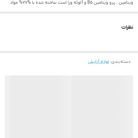
ویتامین ، پرو ويتامين B5 و آلوئه ورا است ساخته شده با %77% مواد
اولیه طبیعی. پوشش سبک و شبنم دار و آبرسانی را تمام روز به شما می
دهد. تست شده توسط متخصص پوست مناسب برای پوست های
نظرات
حساس
ویژگی کرم پودر آبرسان ریمل لاندن مدل kind & free
دسته‌بندی
:
لوازم آرایش
پوشش دهی جوش لکه و سیاهی
پر کردن منافذ باز پوست
۲۴ساعته
ماندگاری روی پوست
بسیار سبک روی پوست
کیفیت عالی