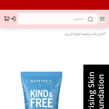
آنلاین شاپ رُزاموند
/
لوازم آرایش