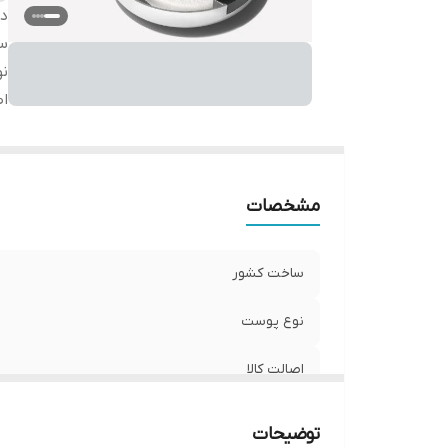
دس
س
ن
اص
مشخصات
ساخت کشور
نوع پوست
اصالت کالا
توضیحات