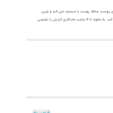
مخملی روی پوست، منافذ پوست را مسدود نمی کند و چربی
پوست را کنترل می کند. این پنکیک، مناسب برای انواع پوست ها به ویژه پوست های چرب می باشد و از براق شدن پوست جلوگیری می ‌کند. به علاوه، تا 12 ساعت ماندگاری آرایش را تضمین
افزودن نظر