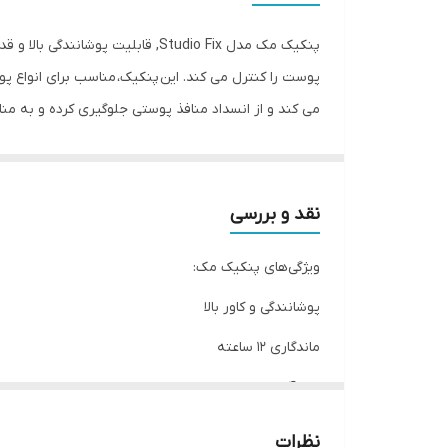
پنکیک مک مدل Studio Fix, قابل
می ‌کند و از انسداد منافذ پوستی جلوگیری کرده و به م
مشخصات اصلی پنکیک استوديو فیکس مک Mac Studio Fix Powder Plus Foundation:
نقد و بررسی
پوشانندگی بسیار بالا
ویژگی‌های پنکیک مک:
ماندگاری 12 ساعته
مات و مخملی
پوشانندگی و کاور بالا
محو کننده فوری منافذ باز پوست
ماندگاری 12 ساعته
بافت نرم و پودری
ضد آکنه
بدون ایجاد حس سنگینی روی پوست
فینیشی مات و مخملی
کنترل کننده چربی و جلوگیری از براقیت پوست
نظرات