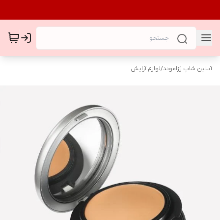
آنلاین شاپ رُزاموند
/
لوازم آرایش