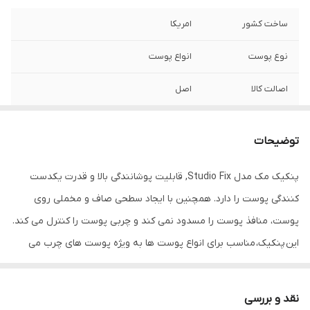
ساخت کشور
امریکا
نوع پوست
انواع پوست
اصالت کالا
اصل
توضیحات
پنکیک مک مدل Studio Fix, قابلیت پوشانندگی بالا و قدرت یکدست
کنندگی پوست را دارد. همچنین با ایجاد سطحی صاف و مخملی روی
پوست، منافذ پوست را مسدود نمی کند و چربی پوست را کنترل می کند.
این پنکیک، مناسب برای انواع پوست ها به ویژه پوست های چرب می
باشد و از براق شدن پوست جلوگیری می ‌کند. به علاوه، تا 12 ساعت
ماندگاری آرایش را تضمین می ‌کند و از انسداد منافذ پوستی جلوگیری
نقد و بررسی
کرده و به منافذ پوست اجازه تنفس می دهد.