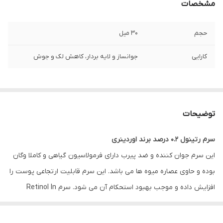
مشخصات
حجم
۳۰ میل
کارایی
جوانساز و لایه بردار، کاهش لک و جوش
توضیحات
سرم رتینول ۰.۲ درصد برند اوردینری
این سرم جوان کننده و ضد پیرب دارای فرمولاسیون گیاهی و کاملا وگان
بوده و حاوی عصاره میوه ها می باشد. این سرم قابلیت ارتجاعی پوست را
افزایش داده و موجب بهبود استحکام آن می شود. سرم Retinol In
Squalane اردینری در کاهش جوش و آکنه های صورت نیز موثر است.
این محصول فاقد مواد مضر شیمیایی از جمله الکل، گلوتن، سیلیکون،