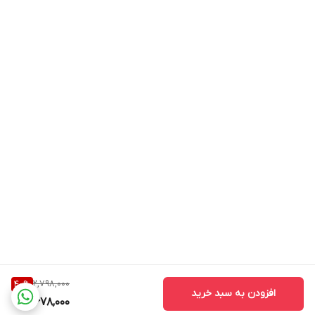
2,798,000
40
%
افزودن به سبد خرید
1,678,000