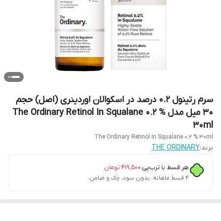
سرم رتینول ۰.۲ درصد در اسکوالان اوردینری (اصل) حجم
۳۰ میل مدل The Ordinary Retinol In Squalane 0.2 %
30ml
The Ordinary Retinol In Squalane 0.2 % 30ml
برند:
THE ORDINARY
هر قسط با ترب‌پی:
۴۱۹٬۵۰۰
تومان
۴ قسط ماهانه. بدون سود، چک و ضامن.