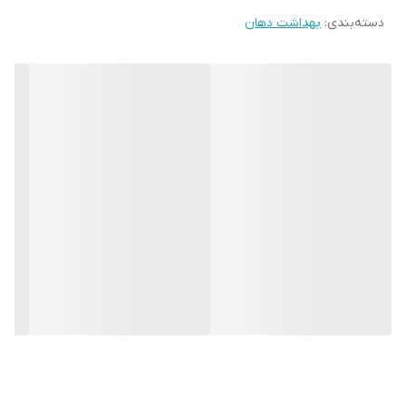
8. ملایم برای دندان و لثه
دسته‌بندی
:
بهداشت دهان
9. از ایجاد جرم جلوگیری می کند
10. با یک لبخند درخشان اعتماد به نفس خود را افزایش دهید