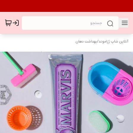
آنلاین شاپ رُزاموند
/
بهداشت دهان