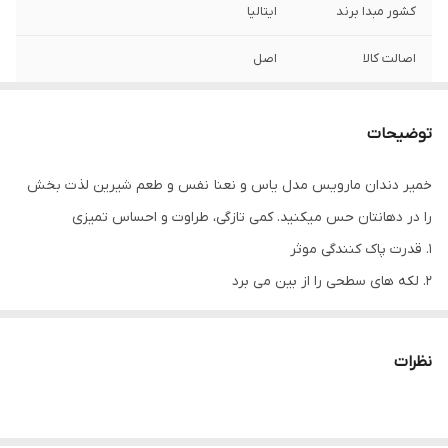
کشور مبدا برند
ایتالیا
اصالت کالا
اصل
توضیحات
خمیر دندان مارویس مدل یاس و نعنا نفس و طعم شیرین لذت بخش
را در دهانتان حس میکنید. کمی تازگی، طراوت و احساس تمیزی
1. قدرت پاک کنندگی موثر
2. لکه های سطحی را از بین می برد
3. بهداشت دهان و دندان را افزایش می دهد
4. مینای دندان را تقویت می کند
نظرات
5. با ایجاد حفره ها و پوسیدگی دندان مبارزه می کند
6. طعم و طراوت نعناع را به دهان و دندان شما هدیه میدهد
7. تنفس تازه ای ایجاد می کند و از بین برنده بوی نامطبوع دهان است