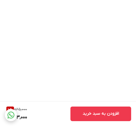
825,000
6
%
افزودن به سبد خرید
773,000