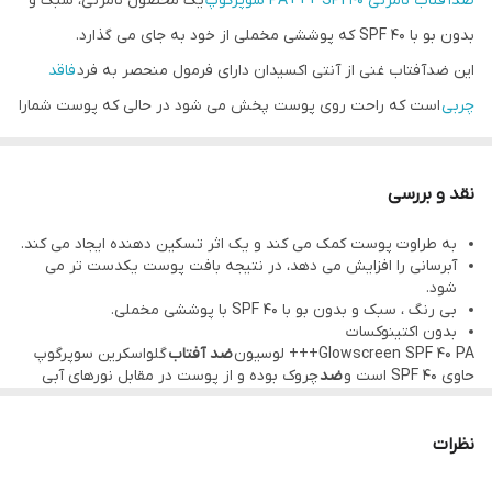
ضدآفتاب نامرئی PA+++ SPF40 سوپرگوپ
یک محصول نامرئی، سبک و
بدون بو با SPF 40 که پوششی مخملی از خود به جای می گذارد.
این ضدآفتاب غنی از آنتی اکسیدان دارای فرمول منحصر به فرد
فاقد
چربی
است که راحت روی پوست پخش می شود در حالی که پوست شمارا
از طیف وسیعی از اشعه های مضر خورشید محافظت می کند. هنگامی
که پوششی کامل تر یا ظاهری طبیعی تر می خواهید می توانید آن را به
نقد و بررسی
عنوان یک پرایمر استفاده کنید.
به طراوت پوست کمک می کند و یک اثر تسکین دهنده ایجاد می کند.
این فرمول جدید و جادویی برای پوست شما کاملا بی خطر است_
بدون
آبرسانی را افزایش می دهد، در نتیجه بافت پوست یکدست تر می
اکتینوکسات
_ همچنین شما هیچ تفاوتی در بافت و لمس با پوست
شود.
بی رنگ ، سبک و بدون بو با SPF 40 با پوششی مخملی.
طبیعی خود مشاهده نخواهید کرد. این
ضد آفتاب
به طراوت پوست کمک
بدون اکتینوکسات
می کند و یک اثر تسکین دهنده ایجاد می کند. آبرسانی را افزایش می
Glowscreen SPF 40 PA+++ لوسیون
ضد آفتاب
گلواسکرین سوپرگوپ
حاوی SPF 40 است و
ضد
چروک بوده و از پوست در مقابل نورهای آبی
دهد، در نتیجه بافت پوست یکدست تر می شود.حاوی
انتی
محافظت می کند. لوسیون گلواسکرین سوپرگوپ پوست صورت شما را
درخشان کرده و ظاهبهری شاداب به آن میبخشد. این محصول دارای SPF
اکسیدان
است که پوست را تغذیه میکند.
40 بوده و از پوست در برابر نورهای آبی حفاظت میکند.
نظرات
مواد تشکیل دهنده: