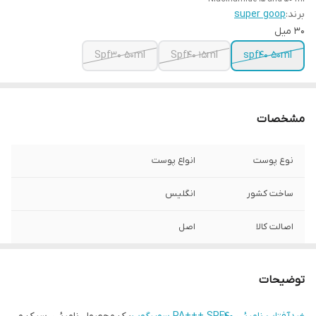
برند:
super goop
۳۰ میل
Spf30 50ml
Spf40 15ml
spf40 50ml
مشخصات
نوع پوست
انواع پوست
ساخت کشور
انگلیس
اصالت کالا
اصل
توضیحات