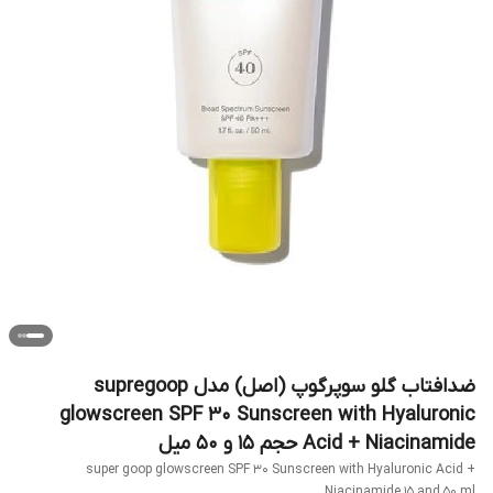
ضدافتاب گلو سوپرگوپ (اصل) مدل supregoop
glowscreen SPF 30 Sunscreen with Hyaluronic
Acid + Niacinamide حجم 15 و 50 میل
super goop glowscreen SPF 30 Sunscreen with Hyaluronic Acid +
Niacinamide 15 and 50 ml