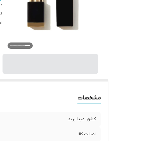
دس
کش
اص
مشخصات
کشور مبدا برند
اصالت کالا