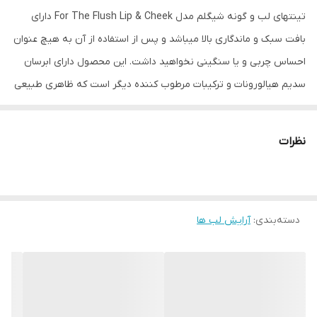
تینتهای لب و گونه شیگلم مدل For The Flush Lip & Cheek دارای
بافت سبک و ماندگاری بالا میباشد و پس از استفاده از آن به هیچ عنوان
احساس چربی و یا سنگینی نخواهید داشت. این محصول دارای ابرسان
سدیم هیالورونات و ترکیبات مرطوب کننده دیگر است که ظاهری طبیعی
اما گلگون به گونه ها و سرخ و حجیم به لب ها می‌دهد.
این تینت نرم کننده٬ بدون چسبندگی و دارای فینیش مات است و رنگ
نظرات
دانه غنی دارد و رنگ بندی آن بسیار دخترانه و جذاب است و می‌توانید
برای لب و گونه استفاده کنید
دسته‌بندی
:
آرایش لب ها