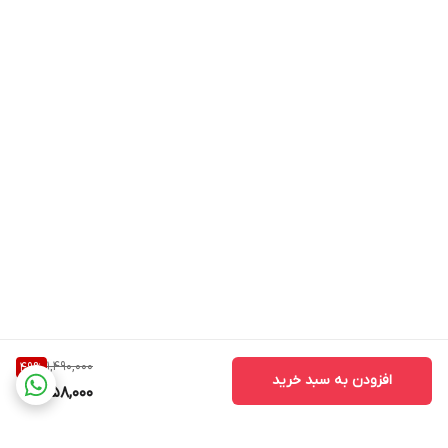
1,490,000
49
%
افزودن به سبد خرید
758,000