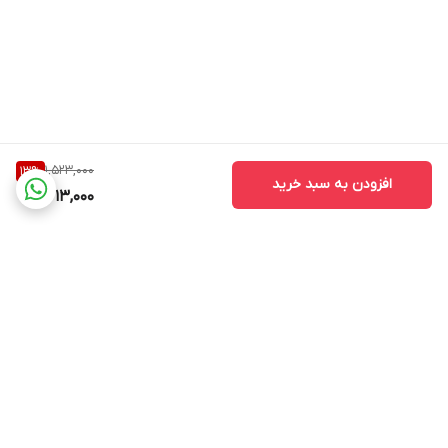
1,523,000
13
%
افزودن به سبد خرید
1,313,000
برگشت به بالا