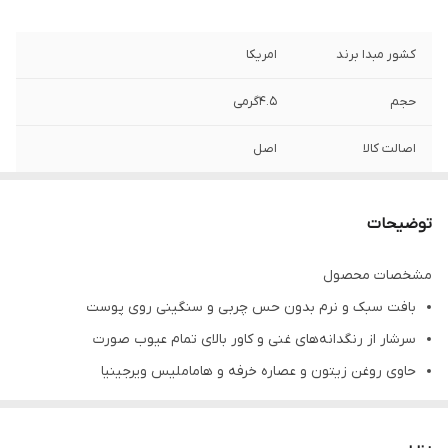
کشور مبدا برند
امریکا
حجم
۴.۵گرمی
اصالت کالا
اصل
توضیحات
مشخصات محصول
بافت سبک و نرم بدون حس چربی و سنگینی روی پوست
سرشار از رنگدانه‌های غنی و کاور بالای تمام عیوب صورت
حاوی روغن زیتون و عصاره خرفه و هاماملیس ویرجینیا
دوام و ماندگاری بالا تا 12 ساعت
مرطوب کننده و آبرسان